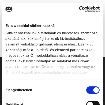
Ez a weboldal sütiket használ
Autor:
Speer
Sütiket használunk a tartalmak és hirdetések személyre
szabásához, közösségi funkciók biztosításához,
Walter
valamint weboldalforgalmunk elemzéséhez. Ezenkívül
közösségi média-, hirdető- és elemező partnereinkkel
megosztjuk az Ön weboldalhasználatra vonatkozó
adatait, akik kombinálhatják az adatokat más olyan
adatokkal, amelyeket Ön adott meg számukra vagy az
info@unitrade-auto.hu
Ön által használt más szolgáltatásokból gyűjtöttek.
HU-7400 Kaposvár, Pécsi Str. 11.
Hozzájárulás
ALLE RECHTE VORBEHALTEN! 2024
Elengedhetetlen
kiválasztása
UNITRADE-AUTÓ AG.
DATENSCHUTZERKLÄRUNG
Beállítások