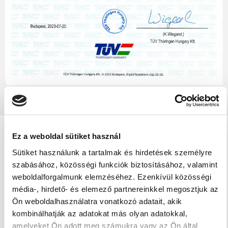
Ez a weboldal sütiket használ
Sütiket használunk a tartalmak és hirdetések személyre
DIENSTLEISTUNGEN
szabásához, közösségi funkciók biztosításához, valamint
weboldalforgalmunk elemzéséhez. Ezenkívül közösségi
média-, hirdető- és elemező partnereinkkel megosztjuk az
Ön weboldalhasználatra vonatkozó adatait, akik
kombinálhatják az adatokat más olyan adatokkal,
amelyeket Ön adott meg számukra vagy az Ön által