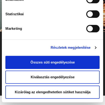
Statisztikai
Marketing
info@unitrade-auto.hu
Részletek megjelenítése
HU-7400 Kaposvár, Pécsi utca 11.
MINDEN JOG FENNTARTVA! 2026
Összes süti engedélyezése
UNITRADE-AUTÓ ZRT.
Kiválasztás engedélyezése
ADATKEZELÉSI TÁJÉKOZTATÓ
Kizárólag az elengedhetetlen sütiket használja